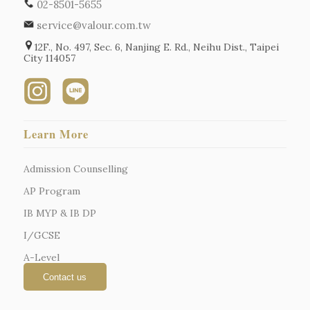
02-8501-5655
service@valour.com.tw
12F., No. 497, Sec. 6, Nanjing E. Rd., Neihu Dist., Taipei
City 114057
Learn More
Admission Counselling
AP Program
IB MYP & IB DP
I/GCSE
A-Level