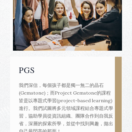
PGS
我們深信，每個孩子都是獨一無二的晶石
(Gemstone)；而Project Gemstone的課程
皆是以專題式學習(project-based learning)
進行。我們試圖將多元領域課程結合專題式學
習，協助學員從資訊組織、團隊合作到自我反
省，深層的探索所學，並從中找到興趣，拋出
自己最閃亮的那面！