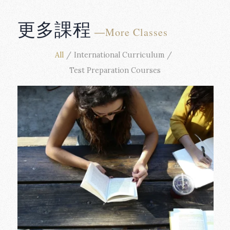
更多課程
―More Classes
All
/
International Curriculum
/
Test Preparation Courses