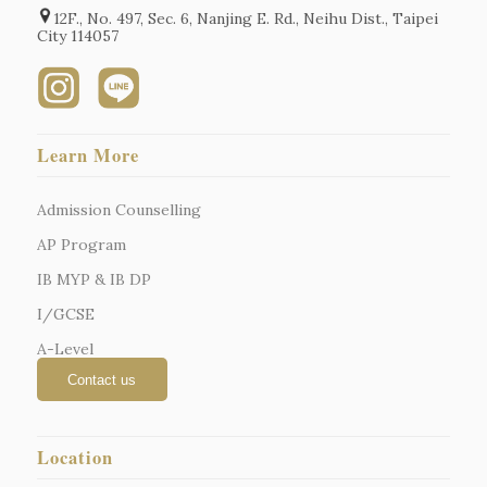
12F., No. 497, Sec. 6, Nanjing E. Rd., Neihu Dist., Taipei
City 114057
Learn More
Admission Counselling
AP Program
IB MYP & IB DP
I/GCSE
A-Level
Location