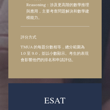
Reasoning：涉及更高階的數學推理
與應用，主要考查問題解決和數學建
模能力。
評分方式
TMUA 的每題分數相等，總分範圍為
1.0 至 9.0，並以小數顯示。考生的表現
會影響他們的排名和申請評估。
ESAT