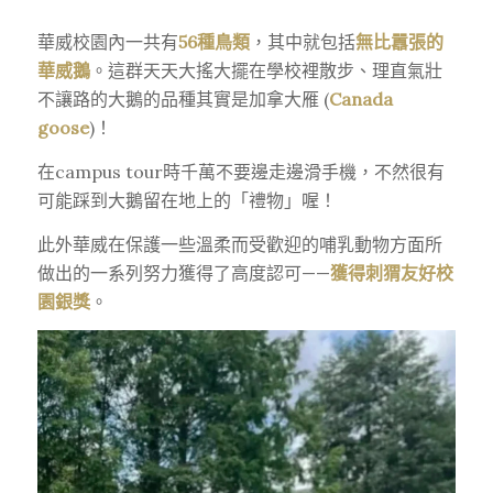
華威校園內一共有
56種鳥類
，其中就包括
無比囂張的
華威鵝
。這群天天大搖大擺在學校裡散步、理直氣壯
不讓路的大鵝的品種其實是加拿大雁
(
Canada
goose
)
！
在campus tour時千萬不要邊走邊滑手機，不然很有
可能踩到大鵝留在地上的「禮物」喔！
此外華威在保護一些溫柔而受歡迎的哺乳動物方面所
做出的一系列努力獲得了高度認可——
獲得
刺猬友好校
園銀獎
。