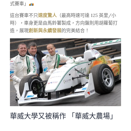
式賽車」
這台賽車不只
速度驚人
（最高時速可達 125 英里/小
時），車身更是由馬鈴薯製成，方向盤則用胡蘿蔔打
造，展現
創新與永續發展
的完美結合！
華威大學又被稱作 「華威大農場」