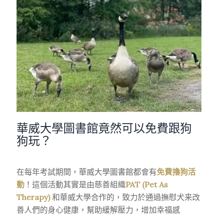
華威大學圖書館竟然可以免費跟狗
狗玩？
在每年考試期間，華威大學圖書館都會有
免費擼狗活
動
！這個活動其實是由
慈善組織
PAT
(Pet As
Therapy)
和華威大學合作的，致力於通過
撫慰犬
来改
善人們的身心健康，幫助緩解壓力，增加幸福感