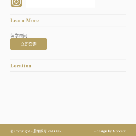
Learn More
留学顾问
Location
© Copyright - 蔚萊教育 VALOUR
- design by
Morcept