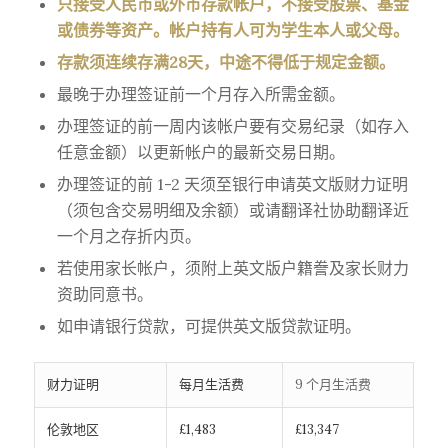
只接受人民币或外币存款帐户，不接受股票、基金
或债券等资产。帐户持有人可为学生本人或父母。
存款须连续存满28天，中途不得低于规定金额。
最晚于办理签证前一个月存入所需金额。
办理签证的前一周内该帐户要有交易纪录（如存入
任意金额）以更新帐户的最新交易日期。
办理签证的前 1-2 天须至银行申请英文版财力证明
（须包含交易明细及余额）或请翻译社协助翻译近
一个月之存折内页。
若使用家长帐户，须附上英文版户籍誊及家长财力
资助同意书。
如申请银行贷款，可提供英文版贷款证明。
财力证明
每月生活费
9 个月生活费
伦敦地区
£1,483
£13,347