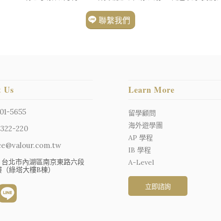
聯繫我們
t Us
Learn More
01-5655
留學顧問
海外遊學團
322-220
AP 學程
ce@valour.com.tw
IB 學程
057 台北市內湖區南京東路六段
A-Level
2樓（綠塔大樓B棟）