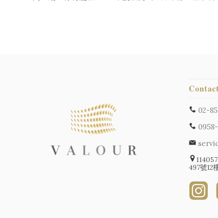
Contac
02-85
0958-
servi
114
497號1