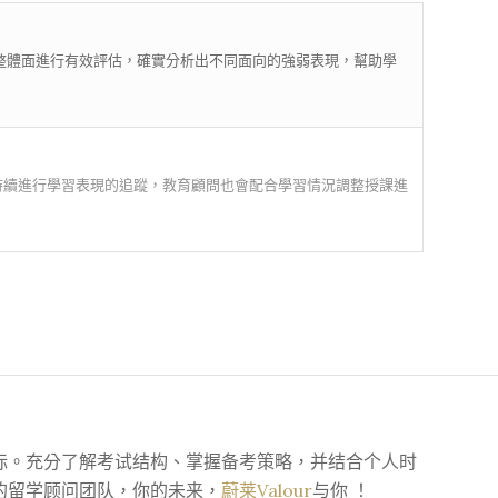
整體面進行有效評估，確實分析出不同面向的強弱表現，幫助學
持續進行學習表現的追蹤，教育顧問也會配合學習情況調整授課進
标。充分了解考试结构、掌握备考策略，并结合个人时
们的留学顾问团队，你的未来，
蔚莱Valour
与你 ！