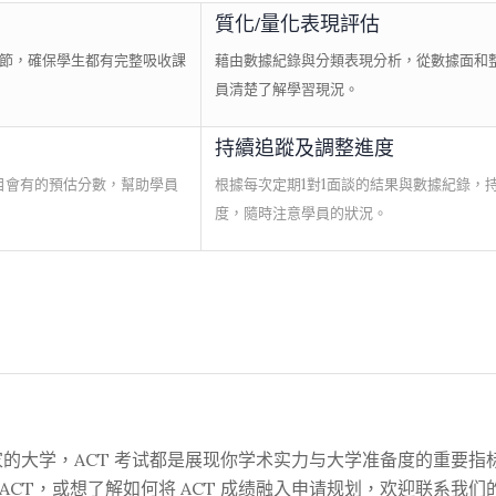
質化/量化表現評估
程章節，確保學生都有完整吸收課
藉由數據紀錄與分類表現分析，從數據面和
員清楚了解學習現況。
持續追蹤及調整進度
目會有的預估分數，幫助學員
根據每次定期1對1面談的結果與數據紀錄，
度，隨時注意學員的狀況。
的大学，ACT 考试都是展现你学术实力与大学准备度的重要指
 ACT，或想了解如何将 ACT 成绩融入申请规划，欢迎联系我