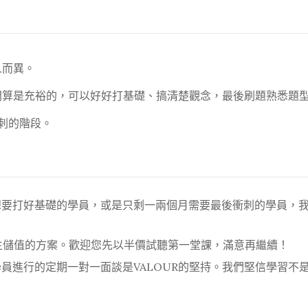
人而異。
間算是充裕的，可以好好打基礎、搞清楚觀念，最後刷題熟悉題
刺的階段。
要打好基礎的學員，或是只剩一兩個月需要最後衝刺的學員，我們
學生儲值的方案。歡迎您先以半價試聽第一堂課，滿意再繼續！
員進行的定期一對一面談是VALOUR的堅持。我們堅信學習不