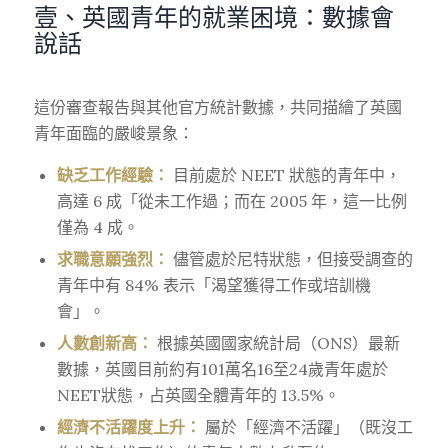
壹、英國青年的就業困境：數據會
說話
這份審查報告與其他官方統計數據，共同描繪了英國
青年面臨的嚴峻景象：
缺乏工作經驗：
目前處於 NEET 狀態的青年中，
高達 6 成「從未工作過；而在 2005 年，這一比例
僅為 4 成。
求職意願強烈：
儘管處於尼特狀態，但接受調查的
青年中有 84% 表示「渴望獲得工作或培訓機
會」。
人數創新高：
根據英國國家統計局（ONS）最新
數據，英國目前約有101萬名16至24歲青年處於
NEET狀態
，占英國全體青年的 13.5%。
經濟不活躍度上升：
屬於「經濟不活躍」（既沒工