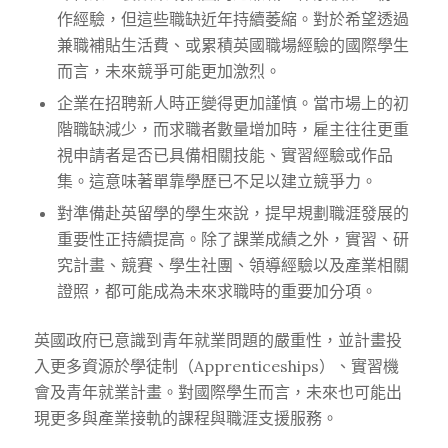
作經驗，但這些職缺近年持續萎縮。對於希望透過
兼職補貼生活費、或累積英國職場經驗的國際學生
而言，未來競爭可能更加激烈。
企業在招聘新人時正變得更加謹慎。當市場上的初
階職缺減少，而求職者數量增加時，雇主往往更重
視申請者是否已具備相關技能、實習經驗或作品
集。這意味著單靠學歷已不足以建立競爭力。
對準備赴英留學的學生來說，提早規劃職涯發展的
重要性正持續提高。除了課業成績之外，實習、研
究計畫、競賽、學生社團、領導經驗以及產業相關
證照，都可能成為未來求職時的重要加分項。
英國政府已意識到青年就業問題的嚴重性，並計畫投
入更多資源於學徒制（Apprenticeships）、實習機
會及青年就業計畫。對國際學生而言，未來也可能出
現更多與產業接軌的課程與職涯支援服務。