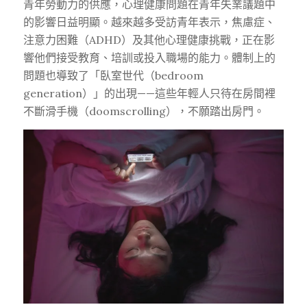
青年勞動力的供應，
心理健康問題在青年失業議題中
的影響日益明顯。越來越多受訪青年表示，焦慮症、
注意力困難（ADHD）及其他心理健康挑戰，正在影
響他們接受教育、培訓或投入職場的能力
。
體制上的
問題也導致了「臥室世代（bedroom
generation）」的出現——這些年輕人只待在房間裡
不斷滑手機（doomscrolling），不願踏出房門。