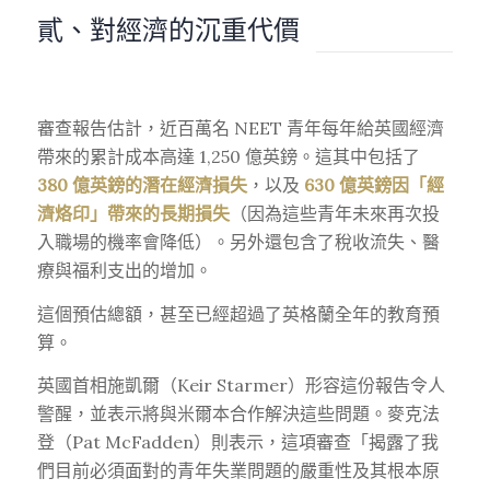
貳、對經濟的沉重代價
審查報告估計，近百萬名 NEET 青年每年給英國經濟
帶來的累計成本高達 1,250 億英鎊。這其中包括了
380 億英鎊的潛在經濟損失
，以及
630 億英鎊因「經
濟烙印」帶來的長期損失
（因為這些青年未來再次投
入職場的機率會降低）。另外還包含了稅收流失、醫
療與福利支出的增加。
這個預估總額，甚至已經超過了英格蘭全年的教育預
算。
英國首相施凱爾（Keir Starmer）形容這份報告令人
警醒，並表示將與米爾本合作解決這些問題。麥克法
登（Pat McFadden）則表示，這項審查「揭露了我
們目前必須面對的青年失業問題的嚴重性及其根本原