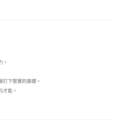
力。
展打下堅實的基礎。
元才能。