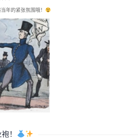
演当年的紧张氛围哦！
毕业袍！