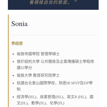
”
養積極自信的態度。
Sonia
學經歷
倫敦帝國學院 管理學碩士
曾於紐約大學 公共關係及企業傳播碩士學程修
讀12學分
倫敦大學 教育研究院學士
就讀台北奎山國際學校，熟悉IB MYP及DP學
制
經濟學(HL)、商業管理(HL)、英文B (HL)、國
文(SL)、數學(SL)、化學(SL)