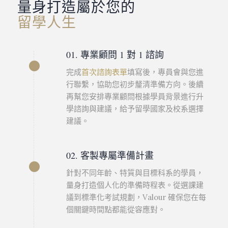
量身打造屬於您的
留學人生
01. 專業顧問 1 對 1 諮詢
完成
首次諮詢表單
填寫後，專員會與您進
行聯繫，協助您初步釐清準備方向。後續
再幫您安排專業顧問根據學員背景進行升
學諮詢與建議，給予留學國家及校系選擇
建議。
02. 客製專屬準備計畫
針對不同年齡、特質與目標科系的學員，
量身打造個人化的準備時程表。從選課建
議到標準化考試規劃，Valour 確保您在每
個關鍵時間點都能從容應對。