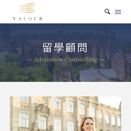
留學顧問
― Admission Counselling ―