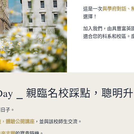
這是一次
與學府對話、
選擇！
加入我們，由具豐富英
適合您的科系和校區。
n Day ⎯ 親臨名校踩點，聰明
別日子。
施，體驗公開講座
，並與該校師生交流。
未來志願
的寶貴時機。