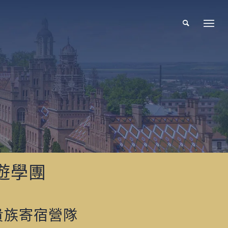
國遊學團
貴族寄宿營隊