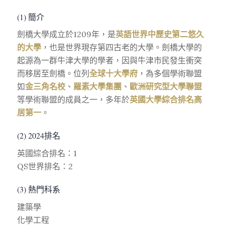
(1) 簡介
劍橋大學成立於1209年，是
英語世界中歷史第二悠久
的大學
，也是世界現存第四古老的大學。劍橋大學的
起源為一群牛津大學的學者，因與牛津市民發生衝突
而移居至劍橋。位列
全球十大學府
，為多個學術聯盟
如
金三角名校
、
羅素大學集團
、
歐洲研究型大學聯盟
等學術聯盟的成員之一，多年於
英國大學綜合排名高
居第一
。
(2) 2024排名
英國綜合排名：1
QS世界排名：2
(3) 熱門科系
建築學
化學工程