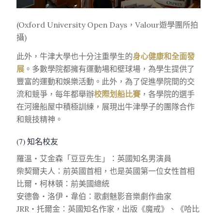
(Oxford University Open Days，Valour遊學團所拍
攝)
此外，牛津大學也十分注重學生的
身心健康和全面發
展
。多數學院都擁有運動場和壁球場，為學生提供了
豐富的運動和娛樂活動。此外，為了促進學院間的交
流和競爭，每年都舉辦
校際划船比賽
，各學院的選手
在河邊船屋中積極訓練，展現出牛津學子的團隊合作
和競技精神。
(7) 知名校友
羅溫・艾金森「豆豆先生」：英國知名男演員
柴契爾夫人：前英國首相，也是英國第一位女性首相
比爾・柯林頓：前美國總統
安德魯・洛伊・韋伯：歌劇魅影音樂劇作曲家
JRR・托爾金：英國知名作家，出版《魔戒》、《哈比