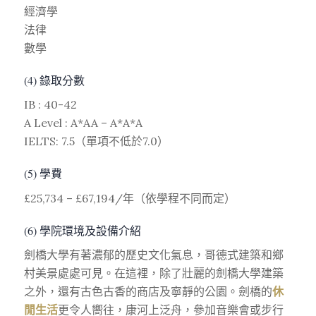
經濟學
法律
數學
(4) 錄取分數
IB : 40-42
A Level : A*AA – A*A*A
IELTS: 7.5（單項不低於7.0）
(5) 學費
£25,734 – £67,194/年（依學程不同而定）
(6) 學院環境及設備介紹
劍橋大學有著濃郁的歷史文化氣息，哥德式建築和鄉
村美景處處可見。在這裡，除了壯麗的劍橋大學建築
之外，還有古色古香的商店及寧靜的公園。劍橋的
休
閒生活
更令人嚮往，康河上泛舟，參加音樂會或步行