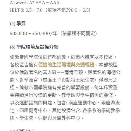
A Level : A* A* A – AAA
IELTS: 6.5 – 7.0（單項不低於6.0 – 6.5）
(5) 學費
£35,600 – £50,400/年（依學程不同而定）
(6) 學院環境及設備介紹
倫敦帝國學院位於首都倫敦，於市內擁有眾多校區，
各校區皆擁有
便捷的生活環境與交通樞紐
。本部校區
位於倫敦著名的富人區——南肯辛頓，與著名的海德公
園、肯辛頓宮（威廉王子與凱特王妃住處）僅咫尺之
遙。倫敦帝國學院擁有完善的學習設備，每年斥資重
金持續進行設備的更新、教學區與學生宿舍的翻修、
以及運動設施的興建，包含: 兩座運動中心、兩座游泳
池、四座健身中心，其他設備包含: 各學系的學術教學
區、學生會、保健與牙醫外科中心。