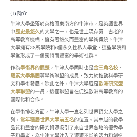
(1) 簡介
牛津大學坐落於英格蘭東南方的牛津市，是英語世界
中
歷史最悠久
的大學之一，也是世上現存第二古老的
高等教育機構，擁有著悠久而豐富的學術傳統。牛津
大學擁有38所學院和6個永久性私人學堂，這些學院和
學堂形成了一個獨特而豐富的學術社群。
作為
學術界的翹楚
，牛津大學同時也是
金三角名校
、
羅素大學集團
等學術聯盟的成員，致力於推動科學研
究和學術發展。除此之外，牛津大學還是
歐洲研究型
大學聯盟
的一員，這個聯盟旨在促進歐洲高等教育的
國際化和合作。
在學術排名方面，牛津大學一直名列世界頂尖大學之
列，
常年穩居世界大學前五名
的位置。其卓越的教學
品質和豐富的研究資源吸引了來自世界各地的優秀學
子和學者，為牛津大學注入了源源不斷的活力和創造