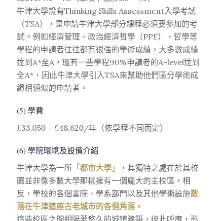
牛津大學設有Thinking Skills Assessment入學考試
（TSA），是申請牛津大學部分課程必須要參加的考
試。例如經濟管理、政治經濟哲學（PPE）、哲學等
學程的申請者往往都有很強的學術成績，大多數成績
達到A*至A，還有一些學程90%申請者的A-level達到
全A*，因此牛津大學引入TSA來幫助他們區分學術成
績相類似的申請者。
(5) 學費
£33,050 – £48,620/年（依學程不同而定）
(6) 學院環境及設備介紹
牛津大學為一所
「都市大學」
，其獨特之處在於其校
園並非像多數大學那樣擁有一個龐大的主校區。相
反，學校的各個書院、學系部門以及其他學術設施
散
落在牛津這座古老城市的各個角落
。
這些校區之間相隔著悠久的城鎮建築，彼此呼應，形