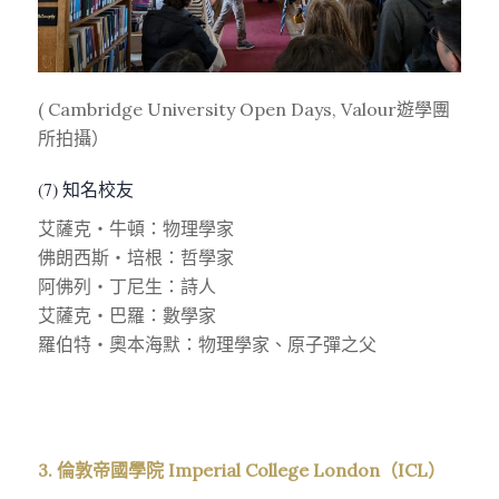
( Cambridge University Open Days, Valour遊學團
所拍攝）
(7) 知名校友
艾薩克・牛頓：物理學家
佛朗西斯・培根：哲學家
阿佛列・丁尼生：詩人
艾薩克・巴羅：數學家
羅伯特・奧本海默：物理學家、原子彈之父
3. 倫敦帝國學院 Imperial College London（ICL）