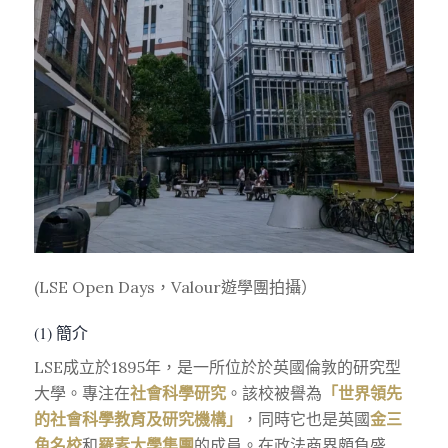
(LSE Open Days，Valour遊學團拍攝）
(1) 簡介
LSE成立於1895年，是一所位於於英國倫敦的研究型
大學。專注在
社會科學研究
。該校被譽為
「世界領先
的社會科學教育及研究機構」
，同時它也是英國
金三
角名校
和
羅素大學集團
的成員。在政法商界頗負盛