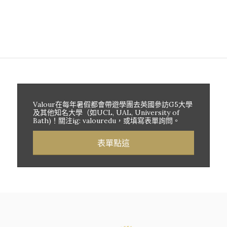
Valour在每年暑假都會帶遊學團去英國參訪G5大學
及其他知名大學（如UCL, UAL, University of
Bath)！關注ig: valouredu，或填寫表單詢問。
表單點這