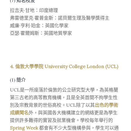
(7) 知名校友
拉吉夫·甘地：印度總理
弗雷德里克·霍普金斯：諾貝爾生理及醫學獎得主
威廉·亨利·珀金：英國化學家
亞瑟·霍爾姆斯：英國地質學家
4. 倫敦大學學院 University College London (UCL)
(1) 簡介
UCL是一所座落於倫敦的公立研究型大學，為英格蘭
第三古老的高等教育機構，且是全英首間不拘學生性
別及宗教背景的世俗高校。UCL除了以其
出色的學術
成績聞名
外，與英國各大機構建立的網絡更是為學生
提供許多難得的實習及就業機會。學校每年舉行的
Spring Week
都會有不少大型機構參與，學生可以通