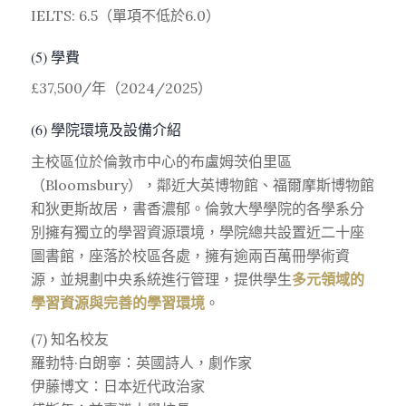
IELTS: 6.5（單項不低於6.0）
(5) 學費
£37,500/年（2024/2025）
(6) 學院環境及設備介紹
主校區位於倫敦市中心的布盧姆茨伯里區
（Bloomsbury），鄰近大英博物館、福爾摩斯博物館
和狄更斯故居，書香濃郁。倫敦大學學院的各學系分
別擁有獨立的學習資源環境，學院總共設置近二十座
圖書館，座落於校區各處，擁有逾兩百萬冊學術資
源，並規劃中央系統進行管理，提供學生
多元領域的
學習資源與完善的學習環境
。
(7) 知名校友
羅勃特·白朗寧：英國詩人，劇作家
伊藤博文：日本近代政治家