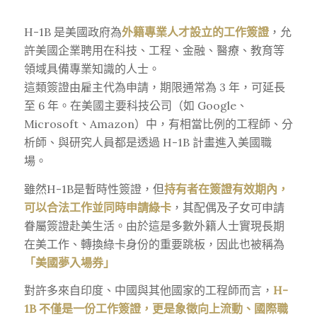
H-1B 是美國政府為
外籍專業人才設立的工作簽證
，允
許美國企業聘用在科技、工程、金融、醫療、教育等
領域具備專業知識的人士。
這類簽證由雇主代為申請，期限通常為 3 年，可延長
至 6 年。在美國主要科技公司（如 Google、
Microsoft、Amazon）中，有相當比例的工程師、分
析師、與研究人員都是透過 H-1B 計畫進入美國職
場。
雖然H-1B是暫時性簽證，但
持有者在簽證有效期內，
可以合法工作並同時申請綠卡
，其配偶及子女可申請
眷屬簽證赴美生活。由於這是多數外籍人士實現長期
在美工作、轉換綠卡身份的重要跳板，因此也被稱為
「美國夢入場券」
對許多來自印度、中國與其他國家的工程師而言，
H-
1B 不僅是一份工作簽證，更是象徵向上流動、國際職