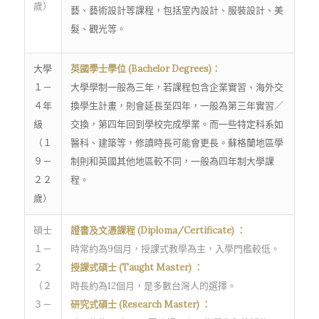
歲）
藝、藝術設計等課程，包括室內設計、服裝設計、美
髮、觀光等。
大學
英國學士學位 (Bachelor Degrees)：
１－
大學學制一般為三年，若課程包含企業實習、海外交
４年
換學生計畫，則會延長至四年，一般為第三年實習／
級
交換，第四年回到學校完成學業。而一些特定科系如
（１
醫科、建築等，修讀時長可能會更長。蘇格蘭地區學
９－
制則和英國其他地區較不同，一般為四年制大學課
２２
程。
歲）
碩士
證書及文憑課程 (Diploma/Certificate) ：
１－
時常約為9個月，授課式教學為主，入學門檻較低。
２
授課式碩士 (Taught Master) ：
（２
時長約為12個月，是多數台灣人的選擇。
３－
研究式碩士 (Research Master) ：