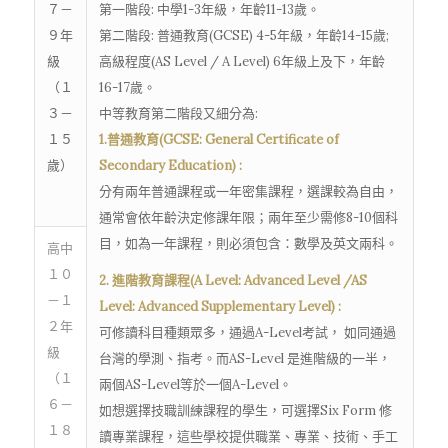
７－
第一階段: 中學1-3年級，年齡11-13歲。
９年
第二階段: 普通教育(GCSE) 4-5年級，年齡14-15歲;
級
高級程度(AS Level / A Level) 6年級上及下，年齡
（１
16-17歲。
３－
中等教育第二階段又細分為:
１５
1.普通教育(GCSE: General Certificate of
歲）
Secondary Education) :
分有兩年普通課程或一年密集課程，選課較為自由，
通常會依年齡決定修課年限；兩年至少需修8-10個科
目，如為一年課程，則必須包含：數學及英文兩科。
高中
１０
2. 進階教育課程(A Level: Advanced Level /AS
－１
Level: Advanced Supplementary Level) :
２年
可修讀科目種類眾多，通過A-Level考試， 如同通過
級
台灣的學測、指考。而AS-Level 是進階級的一半，
（１
兩個AS-Level等於一個A-Level。
６－
如想選擇技職訓練課程的學生，可選擇Six Form 修
１８
讀專業課程，這些學校提供職業、專業、技術、手工