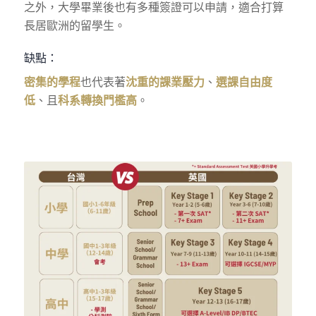
之外，大學畢業後也有多種簽證可以申請，適合打算
長居歐洲的留學生。
缺點：
密集的學程
也代表著
沈重的課業壓力
、
選課自由度
低
、且
科系轉換門檻高
。