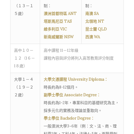
（１３－１
制：
制：
５歲）
澳洲首都特區 ANT
南澳 SA
塔斯馬尼亞 TAS
北領地 NT
維多利亞 VIC
昆士蘭 QLD
新南威爾斯 NSW
西澳 WA
高中１０－
高中課程 11－12年級
１２（1６－
課程內容與評分將列入高等教育評分制度
1８歲）
大學１－４
大學文憑課程 University Diploma：
（１９－２
時長約為8-12個月。
２歲）
副學士學位 Associate Degree：
時長約為1-2年，專業科目的基礎研究為主，
採多元化的實務及理論並重取向。
學士學位 Bachelor Degree：
一般澳洲大學3~6年（例：文、法、商、理
科需3年，工科4年，法律4~5年，而醫學則