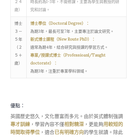
２４
時長約為1-3年，不需修課，主要為學生與教授的研
歲）
究和討論。
博士
博士學位（Doctoral Degree）：
３－
為期3年，最長可至7年，主要專注於論文研究。
５年
新式博士課程（New Route PhD）：
（２
通常為期4年，結合研究與授課的學習方式。
５＋
專業/授課式博士（Professioanl/Taught
歲）
doctorate）：
為期3年，注重於專業學科領域。
優點：
英國歷史悠久，文化豐富而多元。由於英式體制強調
專才訓練
，學習內容不僅
相對精深
，更能夠
用較短的
時間取得學位
，適合
已有明確方向
的學生就讀。除此